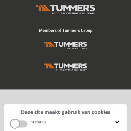
Members of Tummers Group
Proceslijnen
Deze site maakt gebruik van cookies
Waslijn
Machines
Statistics
Schillijn