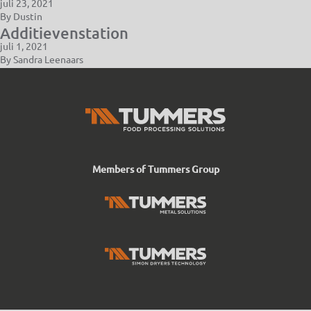
juli 23, 2021
By
Dustin
Additievenstation
juli 1, 2021
By
Sandra Leenaars
Members of Tummers Group